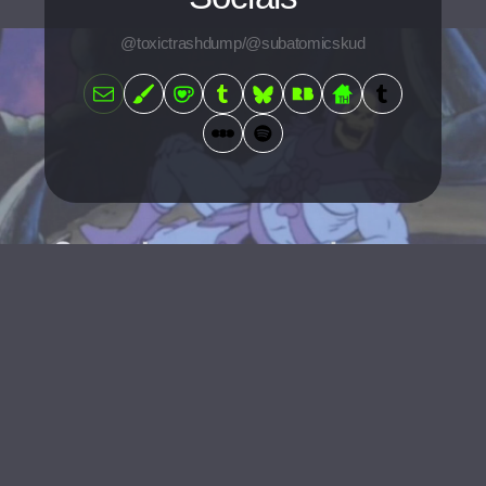
@toxictrashdump/@subatomicskud